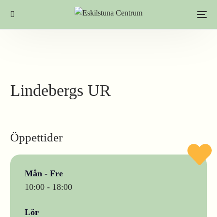
Lindebergs UR
Öppettider
Mån - Fre
10:00 - 18:00
Lör