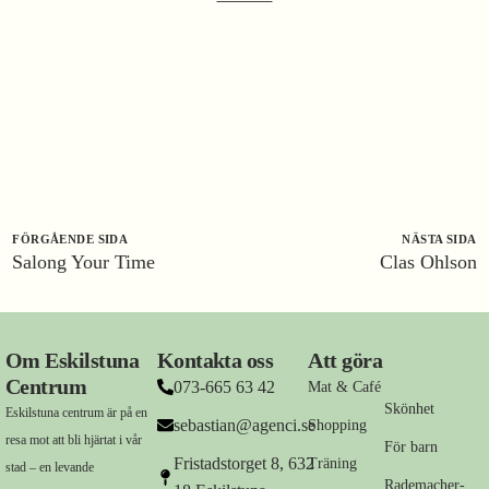
FÖRGÅENDE SIDA
NÄSTA SIDA
Salong Your Time
Clas Ohlson
Om Eskilstuna
Kontakta oss
Att göra
Centrum
073-665 63 42
Mat & Café
Skönhet
Eskilstuna centrum är på en
sebastian@agenci.se
Shopping
resa mot att bli hjärtat i vår
För barn
Fristadstorget 8, 632
Träning
stad – en levande
Rademacher-