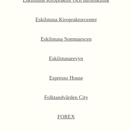
Eskilstuna Kiropraktor Och Idrottsklinik
Eskilstuna Kiropraktorcenter
Eskilstuna Sommarscen
Eskilstunarevyn
Espresso House
Folktandvården City
FOREX