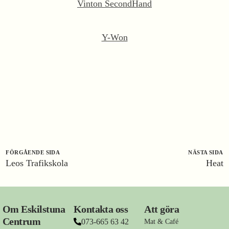
Vinton SecondHand
Y-Won
FÖRGÅENDE SIDA
NÄSTA SIDA
Leos Trafikskola
Heat
Om Eskilstuna
Kontakta oss
Att göra
Centrum
073-665 63 42
Mat & Café