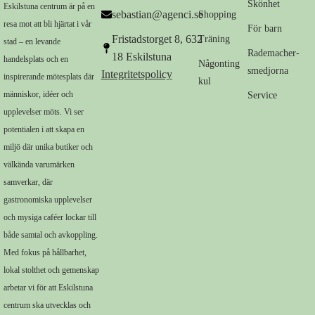
Skönhet
Eskilstuna centrum är på en
sebastian@agenci.se
Shopping
resa mot att bli hjärtat i vår
För barn
Fristadstorget 8, 632
Träning
stad – en levande
Rademacher-
18 Eskilstuna
handelsplats och en
Någonting
smedjorna
Integritetspolicy
inspirerande mötesplats där
kul
människor, idéer och
Service
upplevelser möts. Vi ser
potentialen i att skapa en
miljö där unika butiker och
välkända varumärken
samverkar, där
gastronomiska upplevelser
och mysiga caféer lockar till
både samtal och avkoppling.
Med fokus på hållbarhet,
lokal stolthet och gemenskap
arbetar vi för att Eskilstuna
centrum ska utvecklas och