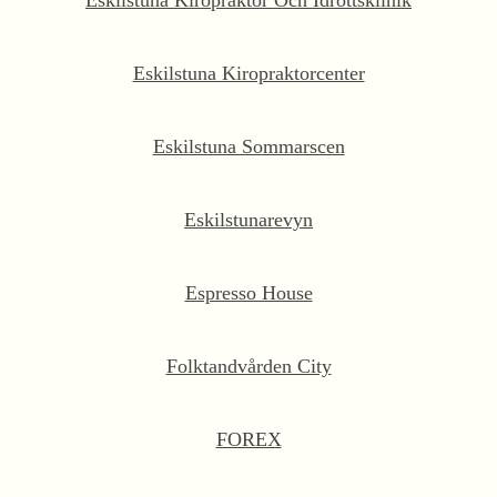
Eskilstuna Kiropraktor Och Idrottsklinik
Eskilstuna Kiropraktorcenter
Eskilstuna Sommarscen
Eskilstunarevyn
Espresso House
Folktandvården City
FOREX