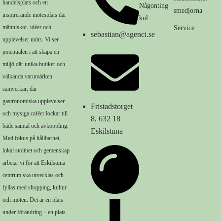
handelsplats och en
Någonting
smedjorna
inspirerande mötesplats där
kul
människor, idéer och
Service
sebastian@agenci.se
upplevelser möts. Vi ser
potentialen i att skapa en
miljö där unika butiker och
välkända varumärken
samverkar, där
gastronomiska upplevelser
Fristadstorget
och mysiga caféer lockar till
8, 632 18
både samtal och avkoppling.
Eskilstuna
Med fokus på hållbarhet,
lokal stolthet och gemenskap
arbetar vi för att Eskilstuna
centrum ska utvecklas och
fyllas med shopping, kultur
och möten. Det är en plats
under förändring – en plats