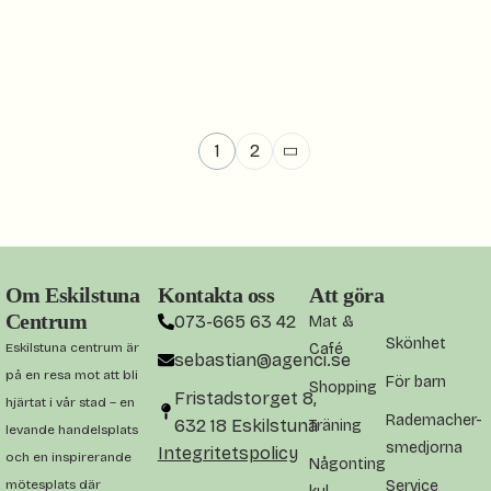
1
2
Om Eskilstuna
Kontakta oss
Att göra
Centrum
073-665 63 42
Mat &
Skönhet
Eskilstuna centrum är
Café
sebastian@agenci.se
på en resa mot att bli
För barn
Shopping
Fristadstorget 8,
hjärtat i vår stad – en
Rademacher-
632 18 Eskilstuna
Träning
levande handelsplats
smedjorna
Integritetspolicy
och en inspirerande
Någonting
mötesplats där
Service