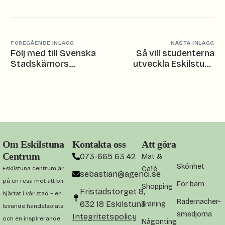
FÖREGÅENDE INLÄGG
NÄSTA INLÄGG
Följ med till Svenska
Så vill studenterna
Stadskärnors
utveckla Eskilstuna
årskonferens!
centrum – Utställning
på Fristadstorget
Om Eskilstuna
Kontakta oss
Att göra
Centrum
073-665 63 42
Mat &
Skönhet
Eskilstuna centrum är
Café
sebastian@agenci.se
på en resa mot att bli
För barn
Shopping
Fristadstorget 8,
hjärtat i vår stad – en
Rademacher-
632 18 Eskilstuna
Träning
levande handelsplats
smedjorna
Integritetspolicy
och en inspirerande
Någonting