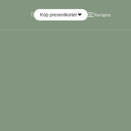
Köp presentkortet ‪‪❤︎‬
Navigera