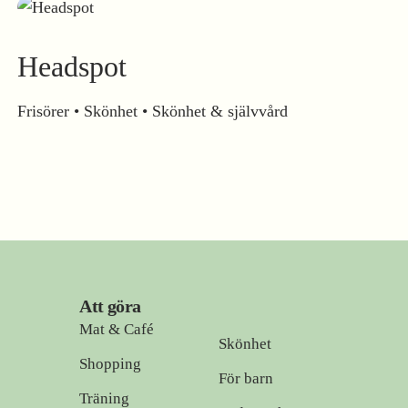
Headspot
Frisörer • Skönhet • Skönhet & självvård
Att göra
Mat & Café
Skönhet
Shopping
För barn
Träning