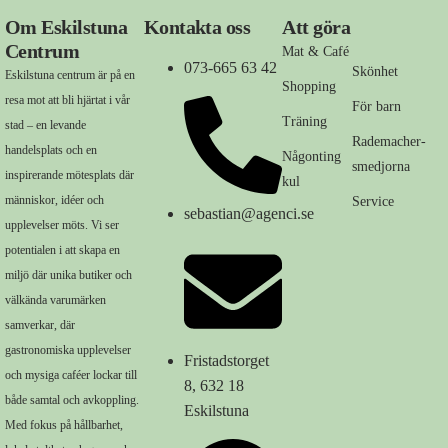
Om Eskilstuna
Kontakta oss
Att göra
Centrum
Mat & Café
073-665 63 42
Skönhet
Eskilstuna centrum är på en
Shopping
resa mot att bli hjärtat i vår
För barn
Träning
stad – en levande
Rademacher-
handelsplats och en
Någonting
smedjorna
inspirerande mötesplats där
kul
människor, idéer och
Service
sebastian@agenci.se
upplevelser möts. Vi ser
potentialen i att skapa en
miljö där unika butiker och
välkända varumärken
samverkar, där
gastronomiska upplevelser
Fristadstorget
och mysiga caféer lockar till
8, 632 18
både samtal och avkoppling.
Eskilstuna
Med fokus på hållbarhet,