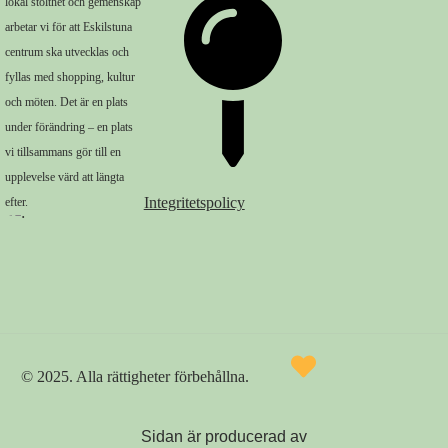
lokal stolthet och gemenskap
arbetar vi för att Eskilstuna
centrum ska utvecklas och
fyllas med shopping, kultur
och möten. Det är en plats
under förändring – en plats
vi tillsammans gör till en
upplevelse värd att längta
Integritetspolicy
efter.
© 2025. Alla rättigheter förbehållna.
Köp presentkortet ‪‪❤︎‬
Sidan är producerad av