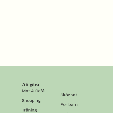
Att göra
Mat & Café
Skönhet
Shopping
För barn
Träning