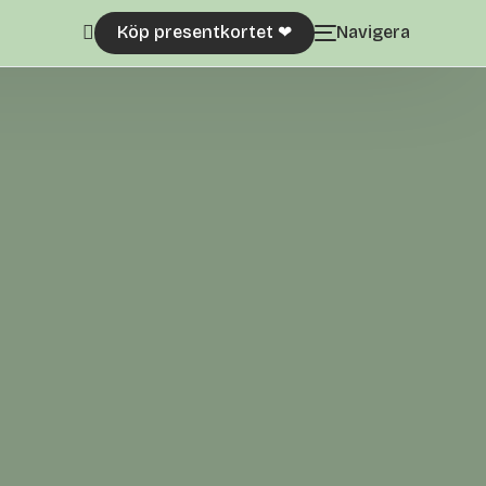
Köp presentkortet ‪‪❤︎‬
Navigera