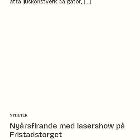
åtta ljuskonstverk på gator, […]
NYHETER
Nyårsfirande med lasershow på
Fristadstorget